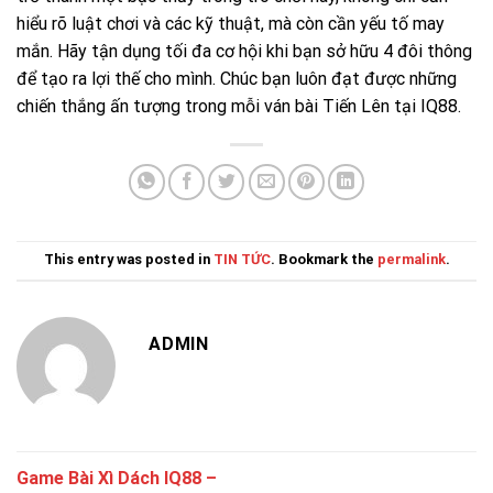
hiểu rõ luật chơi và các kỹ thuật, mà còn cần yếu tố may
mắn. Hãy tận dụng tối đa cơ hội khi bạn sở hữu 4 đôi thông
để tạo ra lợi thế cho mình. Chúc bạn luôn đạt được những
chiến thắng ấn tượng trong mỗi ván bài Tiến Lên tại IQ88.
This entry was posted in
TIN TỨC
. Bookmark the
permalink
.
ADMIN
Game Bài Xì Dách IQ88 –