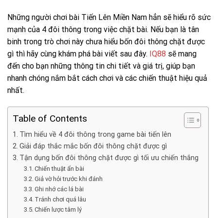
Những người chơi bài Tiến Lên Miền Nam hẳn sẽ hiểu rõ sức
mạnh của 4 đôi thông trong việc chặt bài. Nếu bạn là tân
binh trong trò chơi này chưa hiểu bốn đôi thông chặt được
gì thì hãy cùng khám phá bài viết sau đây.
IQ88
sẽ mang
đến cho bạn những thông tin chi tiết và giá trị, giúp bạn
nhanh chóng nắm bắt cách chơi và các chiến thuật hiệu quả
nhất.
Table of Contents
Tìm hiểu về 4 đôi thông trong game bài tiến lên
Giải đáp thắc mắc bốn đôi thông chặt được gì
Tận dụng bốn đôi thông chặt được gì tối ưu chiến thắng
Chiến thuật ẩn bài
Giả vờ hỏi trước khi đánh
Ghi nhớ các lá bài
Tránh chơi quá lâu
Chiến lược tâm lý