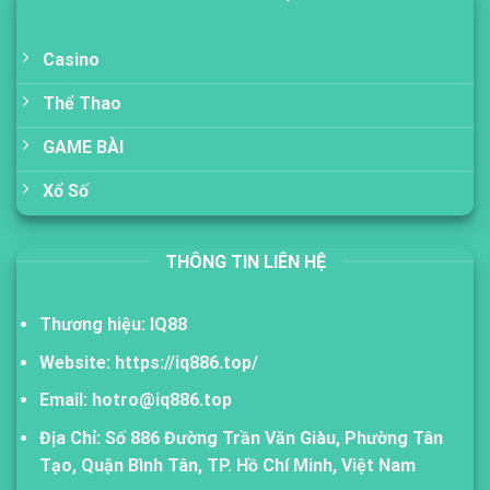
Casino
Thể Thao
GAME BÀI
Xổ Số
THÔNG TIN LIÊN HỆ
Thương hiệu:
IQ88
Website:
https://iq886.top/
Email:
hotro@iq886.top
Địa Chỉ:
Số 886 Đường Trần Văn Giàu, Phường Tân
Tạo, Quận Bình Tân, TP. Hồ Chí Minh, Việt Nam