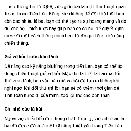
Theo thông tin từ IQ88, việc giấu bài là một thủ thuật quan
trọng trong Tiến Lên. Bằng cách không để đối thủ biết bạn
còn bao nhiêu lá bài, bạn có thể tạo ra sự hoang mang và do
dự cho họ. Chiến lược này giúp bạn có cơ hội để quyết định
nước đi một cách thông minh hơn, từ đó gia tăng khả năng
chiến thắng.
Giả vờ hỏi trước khi đánh
Để nâng cao kỹ năng bluffing trong tiến Lên, bạn có thể áp
dụng chiến thuật giả vờ hỏi. Mặc dù đã biết lá bài mà đối
thủ vừa đánh, bạn vẫn nên giả vờ hỏi để tạo ra không khí
nghi ngờ. Khi đối thủ trả lời, bạn sẽ có thêm thời gian để
tính toán nước đi của mình, tạo lợi thế cho bản thân.
Ghi nhớ các lá bài
Ngoài việc hiểu bốn đôi thông chặt được gì, việc nhớ các lá
bài đã được đánh là một kỹ năng thiết yếu trong Tiến Lên