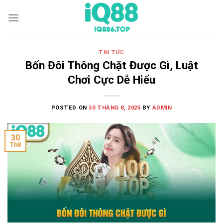
Skip
to
content
TIN TỨC
Bốn Đôi Thông Chặt Được Gì, Luật
Chơi Cực Dễ Hiểu
POSTED ON
30 THÁNG 8, 2025
BY
ADMIN
30
Th8