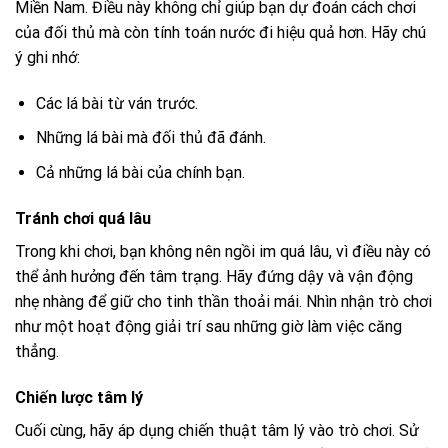
Miền Nam. Điều này không chỉ giúp bạn dự đoán cách chơi
của đối thủ mà còn tính toán nước đi hiệu quả hơn. Hãy chú
ý ghi nhớ:
Các lá bài từ ván trước.
Những lá bài mà đối thủ đã đánh.
Cả những lá bài của chính bạn.
Tránh chơi quá lâu
Trong khi chơi, bạn không nên ngồi im quá lâu, vì điều này có
thể ảnh hưởng đến tâm trạng. Hãy đứng dậy và vận động
nhẹ nhàng để giữ cho tinh thần thoải mái. Nhìn nhận trò chơi
như một hoạt động giải trí sau những giờ làm việc căng
thẳng.
Chiến lược tâm lý
Cuối cùng, hãy áp dụng chiến thuật tâm lý vào trò chơi. Sử