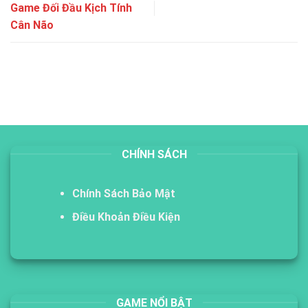
Game Đối Đầu Kịch Tính
Cân Não
CHÍNH SÁCH
Chính Sách Bảo Mật
Điều Khoản Điều Kiện
GAME NỔI BẬT